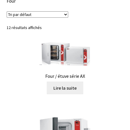
Four
Afficheur
12 résultats affichés
Agitateurs magnétiques
Agitateurs pour cultures
Agitation – Moteur
Agitation-Accessoires
Four / étuve série AX
Lire la suite
Analyse de composés chimiques
Analyse de l’eau
Analyse des allergènes