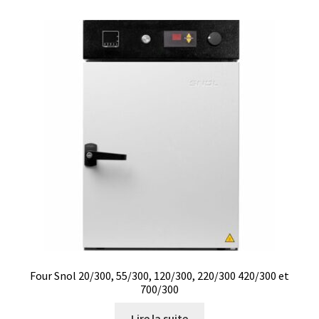
Boites à gants
Broyeur de cellules
Calibrateur de température
Caméra – Vision
Capteur de température
Capteurs météo et climatiques
Cartes de communication
Four Snol 20/300, 55/300, 120/300, 220/300 420/300 et
Centrifugeuses
700/300
Lire la suite