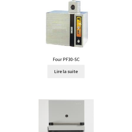
Enregistreur de température jetable
Enregistreurs universels
Enzymes
Etalonnage et homologation des balances
Four PF30-SC
Evaporation
Lire la suite
Extraction
Fermenteur
Fermenteurs d’occasion
Filtration