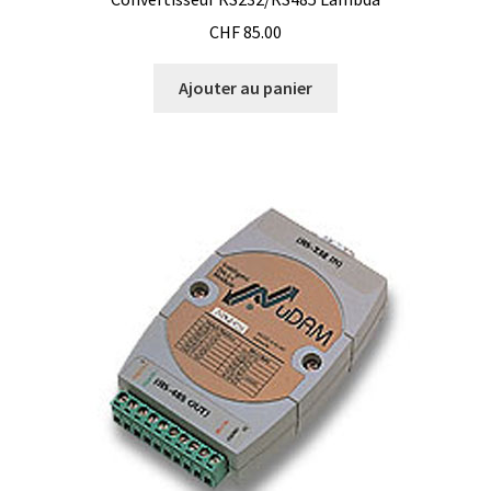
Certificats de calibration de température
CHF
85.00
Collecteur de fractions
Ajouter au panier
Commande
Compteur de colonies
Conditions générales de vente
Conductivité
Connectique d’occasion
Consommable – Cryogénie
Consommable – Culture