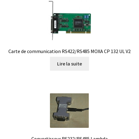
Boites à gants
Broyeur de cellules
Calibrateur de température
Carte de communication RS422/RS485 MOXA CP 132 UL V2
Caméra – Vision
Lire la suite
Capteur de température
Capteurs météo et climatiques
Cartes de communication
Centrifugeuses
Convertisseur RS232/RS485 Lambda