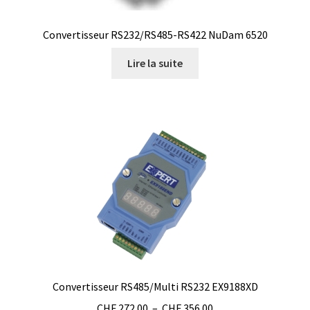
Consommable – Distribution de liquides
Convertisseur RS232/RS485-RS422 NuDam 6520
Consommable – Divers
Lire la suite
Consommable – Protection (gants, masque,…)
Consommables
Contact
Contrôle
Cultures de microorganismes anaérobes et microaérobes
Débit
Convertisseur RS485/Multi RS232 EX9188XD
Plage
CHF
272.00
–
CHF
356.00