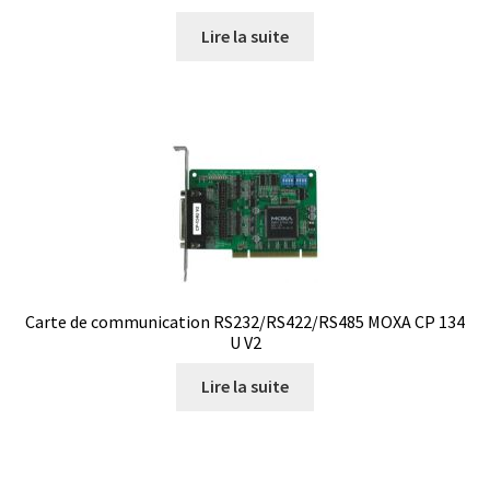
Armoires antidéflagrantes EX
Lire la suite
Autoclave
Automation avec Labvision
Automatisation avec Lea
Bain-marie et thermostat
Bains à ultrasons
Carte de communication RS232/RS422/RS485 MOXA CP 134
U V2
Bec Bunsen
Lire la suite
Bioréacteur
Blocs thermostatés