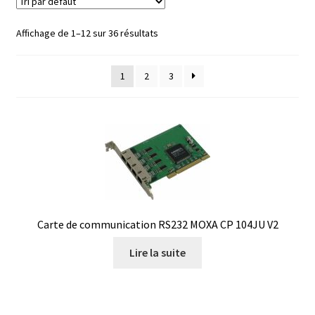
Affichage de 1–12 sur 36 résultats
Afficheur
Agitateurs magnétiques
1
2
3
Agitateurs pour cultures
Agitation – Moteur
Agitation-Accessoires
Analyse de composés chimiques
Carte de communication RS232 MOXA CP 104JU V2
Lire la suite
Analyse de l’eau
Analyse des allergènes