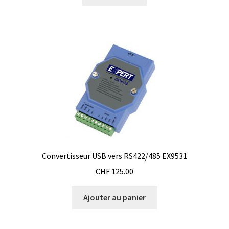
du
Enregistreur de température jetable
produit
Enregistreurs universels
Enzymes
Etalonnage et homologation des balances
Evaporation
Extraction
Convertisseur USB vers RS422/485 EX9531
Fermenteur
CHF
125.00
Ajouter au panier
Fermenteurs d’occasion
Filtration