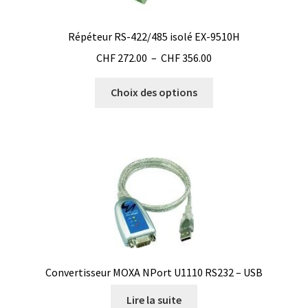
Eau pure et ultrapure
Répéteur RS-422/485 isolé EX-9510H
Plage
CHF
272.00
–
CHF
356.00
Echantillonnage
de
Ce
prix :
Choix des options
Echantillonneur d’air
produit
CHF 272.00
a
à
plusieurs
Electronique d’occasion
CHF 356.00
variations.
Les
Electrophorèse
options
peuvent
Endoscope
être
choisies
Enregistreur d’humidité
sur
Convertisseur MOXA NPort U1110 RS232 – USB
la
Enregistreur de température
page
Lire la suite