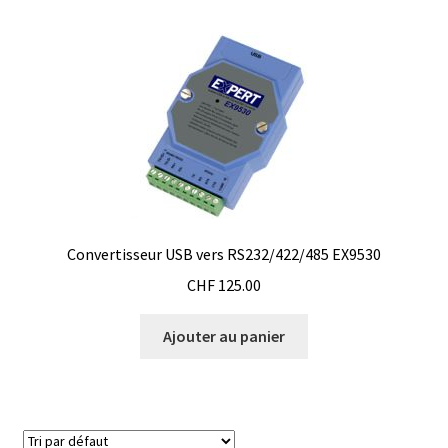
Filtres
Four
Incubateurs
Lampes UV
Convertisseur USB vers RS232/422/485 EX9530
Lecteur de microplaque
CHF
125.00
Logiciel Cyclone – Calcul de cyclones
Ajouter au panier
Logiciel de supervision FNet
Logiciel PhytoNet pour chambres climatiques