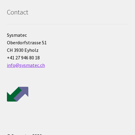
Contact
Consommable – Distribution de liquides
Consommable – Divers
Sysmatec
Oberdorfstrasse 51
Consommable – Protection (gants, masque,…)
CH 3930 Eyholz
+41 27 946 80 18
Consommables
info@sysmatec.ch
Contact
Contrôle
Cultures de microorganismes anaérobes et microaérobes
Débit