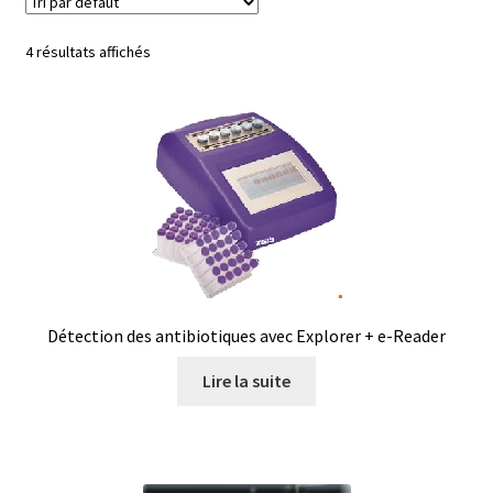
4 résultats affichés
Afficheur
Agitateurs magnétiques
Agitateurs pour cultures
Agitation – Moteur
Agitation-Accessoires
Détection des antibiotiques avec Explorer + e-Reader
Analyse de composés chimiques
Lire la suite
Analyse de l’eau
Analyse des allergènes