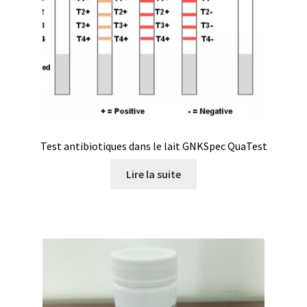
Armoires antidéflagrantes EX
Autoclave
Automation avec Labvision
Automatisation avec Lea
Test antibiotiques dans le lait GNKSpec QuaTest
Bain-marie et thermostat
Lire la suite
Bains à ultrasons
Bec Bunsen
Bioréacteur
Blocs thermostatés